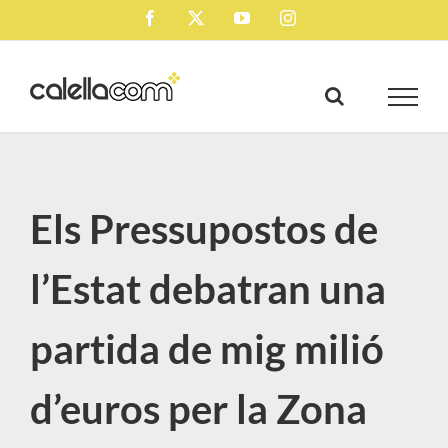
Skip
Facebook
X
YouTube
Instagram
to
content
Els Pressupostos de
l’Estat debatran una
partida de mig milió
d’euros per la Zona