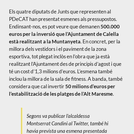
Els quatre diputats de Junts que representen al
PDeCAT han presentat esmenes als pressupostos.
Endinsant-nos, es pot veure que demanen
500.000
euros per la inversió que l’Ajuntament de Calella
està realitzant a la Muntanyeta
. En concret, per la
millora dels vestidors i el paviment de la zona
esportiva, tot plegat inclòs en l’obra que ja està
realitzant l’Ajuntament des de principis d’agost i que
té un cost d’1,3 milions d’euros. L’esmena també
inclou la millora de la sala de fitness. A banda, també
considera que cal invertir
50 milions d’euros per
l’estabilització de les platges de l’Alt Maresme
.
Segons va publicar l’alcaldessa
Montserrat Candini al Twitter, també hi
havia prevista una esmena presentada