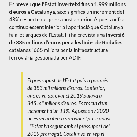
Es preveu que
l’Estat inverteixi fins a 1.999 milions
d’euros a Catalunya
, això significa un increment del
48% respecte del pressupost anterior. Aquesta xifra
continua essent inferior a l’aportació que Catalunya
fa a les arques de l’Estat. Hi ha prevista una
inversió
de 335 milions d’euros per a les línies de Rodalies
catalanes i 665 milions per la infraestructura
ferroviària gestionada per ADIF.
El pressupost de l’Estat puja a poc més
de 383 mil milions d’euros. L’anterior,
que es va aprovar el 2019 pujava a
345 mil milions d’euros. Es tracta d’un
increment d’un 11%. Aquest any 2020
no es va arribar a aprovar el pressupost
i l’Estat ha seguit amb el pressupost del
2019 prorrogat. Catalunya en rep el