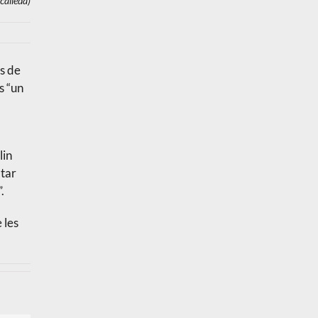
calleda)
os de
s “un
lin
itar
.
 les