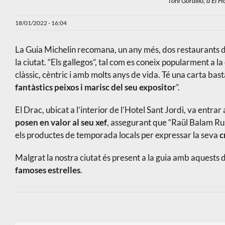
Toni Gordillo, d'El 
18/01/2022 - 16:04
La Guia Michelin recomana, un any més, dos restaurants d
la ciutat. “Els gallegos”, tal com es coneix popularment a la 
clàssic, cèntric i amb molts anys de vida. Té una carta bas
fantàstics peixos i marisc del seu expositor
”.
El Drac, ubicat a l’interior de l’Hotel Sant Jordi, va entrar
posen en valor al seu xef
, assegurant que “Raül Balam Rus
els productes de temporada locals per expressar la seva
c
Malgrat la nostra ciutat és present a la guia amb aquests 
famoses estrelles
.