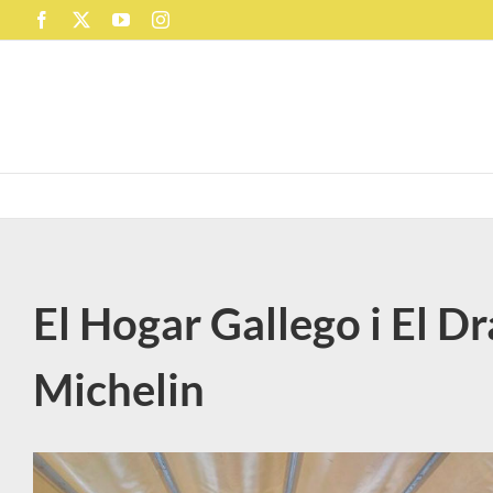
Skip
Facebook
X
YouTube
Instagram
to
content
El Hogar Gallego i El Dr
Michelin