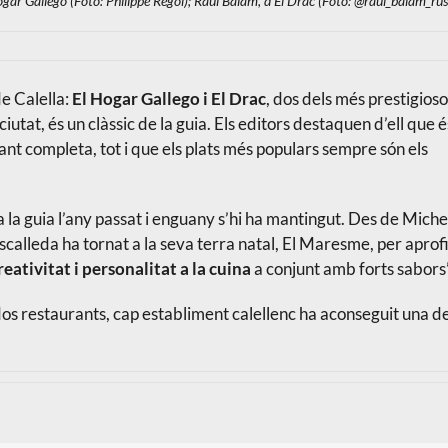
Hogar Gallego (Foto: Philippe Regol); Raül Balam, d'El Drac (Foto: @raul_balam_rus
e Calella:
El Hogar Gallego i El Drac
, dos dels més prestigios
ciutat, és un clàssic de la guia. Els editors destaquen d’ell que é
tant completa, tot i que els plats més populars sempre són els
 a la guia l’any passat i enguany s’hi ha mantingut. Des de Miche
calleda ha tornat a la seva terra natal, El Maresme, per aprof
reativitat i personalitat a la cuina
a conjunt amb forts sabors”
dos restaurants, cap establiment calellenc ha aconseguit una de