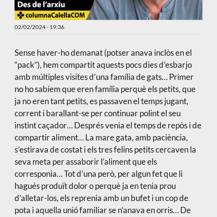
02/02/2024 - 19:36
Sense haver-ho demanat (potser anava inclòs en el
“pack”), hem compartit aquests pocs dies d’esbarjo
amb múltiples visites d’una família de gats… Primer
no ho sabíem que eren família perquè els petits, que
ja no eren tant petits, es passaven el temps jugant,
corrent i barallant-se per continuar polint el seu
instint caçador… Després venia el temps de repòs i de
compartir aliment… La mare gata, amb paciència,
s’estirava de costat i els tres felins petits cercaven la
seva meta per assaborir l’aliment que els
corresponia… Tot d’una però, per algun fet que li
hagués produït dolor o perquè ja en tenia prou
d’alletar-los, els reprenia amb un bufet i un cop de
pota i aquella unió familiar se n’anava en orris… De