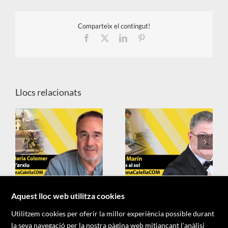
Comparteix el contingut!
Facebook
X
LinkedIn
Pinterest
Llocs relacionats
X
Aquest lloc web utilitza cookies
Utilitzem cookies per oferir la millor experiència possible durant
la seva navegació per la nostra pàgina web mitjançant l'anàlisi