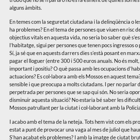
alguns àmbits.
En temes com la seguretat ciutadana i la delinqüència o les
ha problemes? En el tema de persones que viuen en risc de
objectius vitals en aquesta vida, no seria bo saber què s’e
l’habitatge, sigui per persones que tenen pocs ingressos o p
Sí, ja sé que en aquests darrers dies s’està posant en marx
pagar el lloguer (entre 300 i 500 euros anuals. No és molt,
important i positiu? O què passa amb les ocupacions d’habit
actuacions? Es col·labora amb els Mossos en aquest tema
sensible i que preocupa a molts ciutadans. I per no parlar d
perpetrada per persones que se sap qui són. No seria oport
disminuir aquesta situació? No estaria bé saber les dificul
Mossos patrullant per la ciutat i col·laborant amb la Polici
I acabo amb el tema de la neteja. Tots hem vist com els pr
estat a punt de provocar una vaga al mes de juliol que hauri
S’han acabat els problemes? I amb la imatge de ciutat bruta