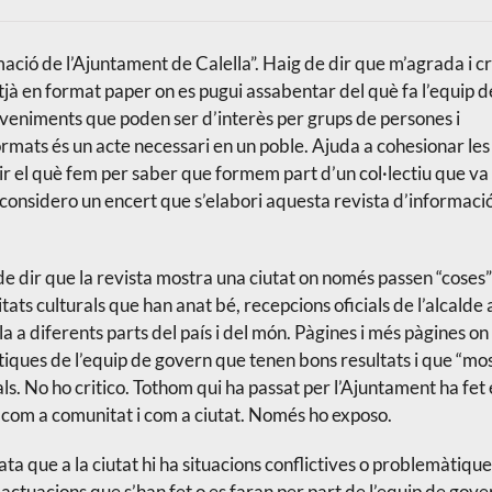
mació de l’Ajuntament de Calella”. Haig de dir que m’agrada i c
tjà en format paper on es pugui assabentar del què fa l’equip d
sdeveniments que poden ser d’interès per grups de persones i
nformats és un acte necessari en un poble. Ajuda a cohesionar les
ir el què fem per saber que formem part d’un col·lectiu que v
t, considero un encert que s’elabori aquesta revista d’informaci
 de dir que la revista mostra una ciutat on només passen “coses”
ats culturals que han anat bé, recepcions oficials de l’alcalde 
a a diferents parts del país i del món. Pàgines i més pàgines on
lítiques de l’equip de govern que tenen bons resultats i que “mo
s. No ho critico. Tothom qui ha passat per l’Ajuntament ha fet 
r com a comunitat i com a ciutat. Només ho exposo.
ta que a la ciutat hi ha situacions conflictives o problemàtique
 actuacions que s’han fet o es faran per part de l’equip de gove