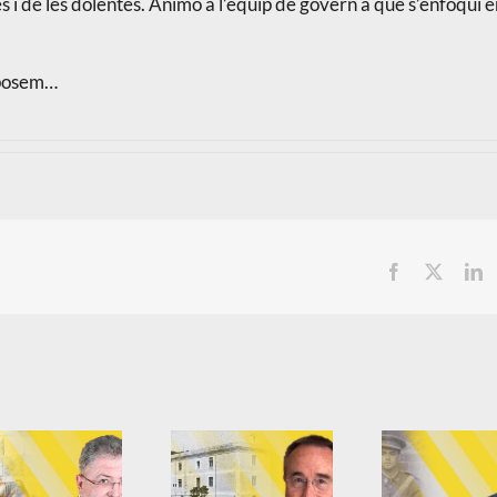
s i de les dolentes. Animo a l’equip de govern a que s’enfoqui e
i posem…
Facebook
X
L