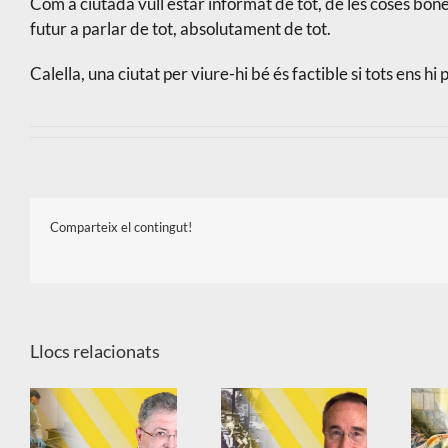
Com a ciutadà vull estar informat de tot, de les coses bone
futur a parlar de tot, absolutament de tot.
Calella, una ciutat per viure-hi bé és factible si tots ens h
Comparteix el contingut!
Llocs relacionats