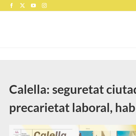
Skip
Facebook
X
YouTube
Instagram
to
content
Calella: seguretat ciuta
precarietat laboral, hab