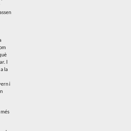
r
passen
a
hom
 què
r. I
a la
vern i
en
a més