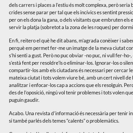
dels carrers i places a l’estiu és molt complexa, però seria
crides sense parar per tal que els incívics es sentint pressi
per on els dona la gana, o dels visitants que embruten els 
servir la platja (sobretot a la zona de les roques) per dormi
En fi, reitero el què he dit abans, m’agrada conèixer i saber
perquè em permet fer-me un imatge de la meva ciutat com 
s’hi senti a gust. Però no puc obviar -no puc, ni vull fer-ho-
s’està fent per resoldre’ls o eliminar-los. Ignorar-los o sile
compartir-los amb els ciutadans és necessari per cercar le
mateixa ciutat i tots volem viure bé, amb un cert nivell de 
analitzar i enfocar-los cap a accions que els resolguin. Pe
des de l’oposició, ningú vol tenir problemes i tots volen que
puguin gaudir.
Acabo. Una revista d’informació és necessària per tenir in
si també parlés dels temes “calents” o problemàtics.