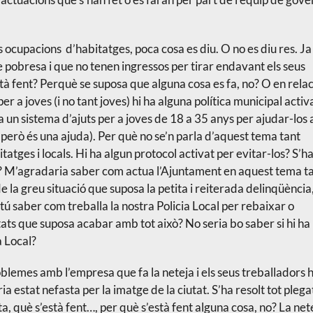
 ocupacions d’habitatges, poca cosa es diu. O no es diu res. Ja 
 pobresa i que no tenen ingressos per tirar endavant els seus
stà fent? Perquè se suposa que alguna cosa es fa, no? O en relac
er a joves (i no tant joves) hi ha alguna política municipal acti
a un sistema d’ajuts per a joves de 18 a 35 anys per ajudar-los 
 però és una ajuda). Per què no se’n parla d’aquest tema tant
atges i locals. Hi ha algun protocol activat per evitar-los? S’ha
? M’agradaria saber com actua l’Ajuntament en aquest tema t
e la greu situació que suposa la petita i reiterada delinqüència
ú saber com treballa la nostra Policia Local per rebaixar o
tats que suposa acabar amb tot això? No seria bo saber si hi ha
a Local?
oblemes amb l’empresa que fa la neteja i els seus treballadors 
a estat nefasta per la imatge de la ciutat. S’ha resolt tot plega
, què s’està fent…, per què s’està fent alguna cosa, no? La net