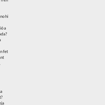
no hi
ió a
vada?
a
n fet
ant
,
ha
t?
eja