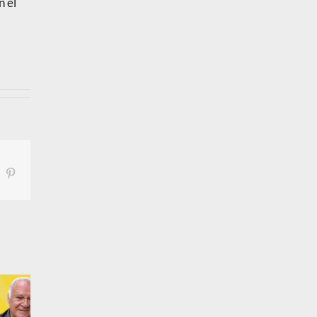
n el
inkedIn
Pinterest