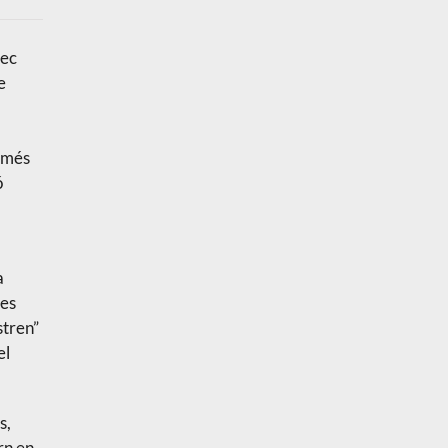
rec
e
a més
ó
a
 es
stren”
el
s,
rn en