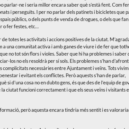
 bo parlar-ne i seria millor encara saber què s’està fent. Com fe
onats i perseguits. I per no parlar dels patinets i bicicletes que 
espais públics, o dels punts de venda de drogues, o dels que fan
r o fer festes, etc…
 de totes les activitats i accions positives de la ciutat. M’agrad
a una comunitat activa i amb ganes de viure i de fer que tot
, que no tot són flors i violes. Saber que hi ha problemes i saber
nciar-los no els resoldrà per sí sols. Els problemes s’han d’afronta
s complicitats necessàries entre Ajuntament i veïns. Tots vivim 
benestar i evitant els conflictes. Però aquests s’han de parlar,
rquè si d’una cosa no en dubto gens, és que des de l’equip de go
 la ciutat funcioni correctament i que els seus veïns i visitants 
formació, però aquesta encara tindria més sentit i es valorari