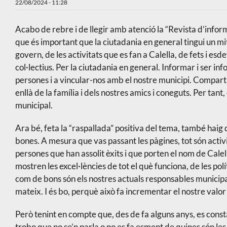
22/08/2024 - 11:28
Acabo de rebre i de llegir amb atenció la “Revista d’infor
que és important que la ciutadania en general tingui un mi
govern, de les activitats que es fan a Calella, de fets i e
col·lectius. Per la ciutadania en general. Informar i ser i
persones i a vincular-nos amb el nostre municipi. Compart
enllà de la família i dels nostres amics i coneguts. Per tan
municipal.
Ara bé, feta la “raspallada” positiva del tema, també haig
bones. A mesura que vas passant les pàgines, tot són activit
persones que han assolit èxits i que porten el nom de Calell
mostren les excel·lències de tot el què funciona, de les po
com de bons són els nostres actuals responsables municipal
mateix. I és bo, perquè això fa incrementar el nostre valo
Però tenint en compte que, des de fa alguns anys, es consta
trobo que no se’n parla o no es fa esment de quines són les