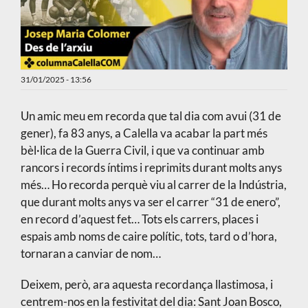
31/01/2025 - 13:56
Un amic meu em recorda que tal dia com avui (31 de
gener), fa 83 anys, a Calella va acabar la part més
bèl·lica de la Guerra Civil, i que va continuar amb
rancors i records íntims i reprimits durant molts anys
més… Ho recorda perquè viu al carrer de la Indústria,
que durant molts anys va ser el carrer “31 de enero”,
en record d’aquest fet… Tots els carrers, places i
espais amb noms de caire polític, tots, tard o d’hora,
tornaran a canviar de nom…
Deixem, però, ara aquesta recordança llastimosa, i
centrem-nos en la festivitat del dia: Sant Joan Bosco,