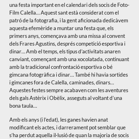
una festa important en el calendari dels socis de Foto-
Film Calella… Aquest sant està considerat com el
patró de la fotografia, i la gent aficionada dedicàvem
aquesta efemèride a muntar una festa que, els
primers anys, començava amb una missa al convent
dels Frares Agustins, després competició esportiva i
dinar… Amb el temps, els tipus d’activitats anaren
canviant, començant amb una xocolatada, continuant
amb la tradicional confrontació esportiva o bé
gimcana fotogràfica i dinar… També hi havia sortides
i gimcanes fora de Calella, caminades, dinars…
Aquestes festes sempre acabaven com les aventures
dels gals Astèrix i Obèlix, asseguts al voltant d’una
bona taula…
Amb els anys (i l’edat), les ganes havien anat
modificant els actes, i darrerament pot semblar que
s’ha perdut aquella il·lusió de quan la majoria de socis