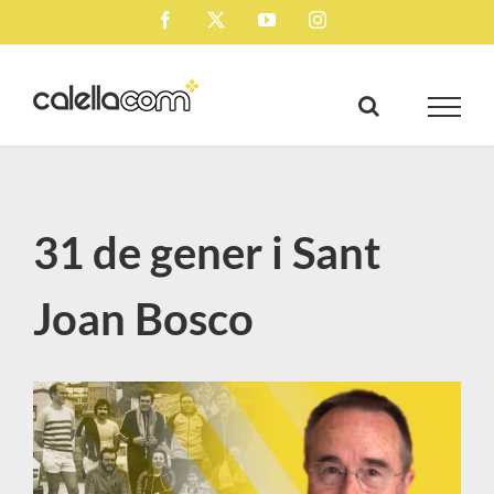
Skip
Facebook
X
YouTube
Instagram
to
content
31 de gener i Sant
Joan Bosco