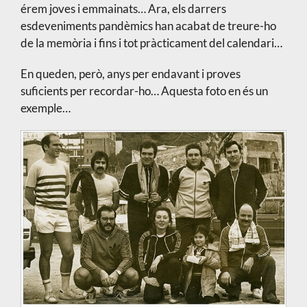
érem joves i emmainats… Ara, els darrers
esdeveniments pandèmics han acabat de treure-ho
de la memòria i fins i tot pràcticament del calendari…
En queden, però, anys per endavant i proves
suficients per recordar-ho… Aquesta foto en és un
exemple…