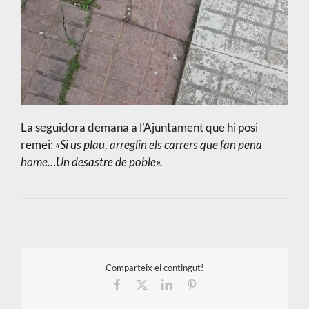
La seguidora demana a l’Ajuntament que hi posi
remei:
«Si us plau, arreglin els carrers que fan pena
home…Un desastre de poble».
Comparteix el contingut!
Facebook
X
LinkedIn
Pinterest