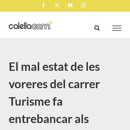
Skip
Facebook
X
YouTube
Instagram
to
content
El mal estat de les
voreres del carrer
Turisme fa
entrebancar als