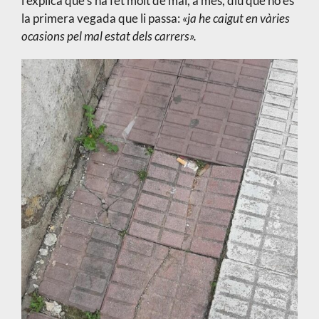
i explica que s’ha fet molt de mal, a més, diu que no és
la primera vegada que li passa:
«ja he caigut en vàries
ocasions pel mal estat dels carrers».