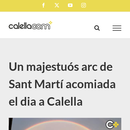
Skip
Facebook
X
YouTube
Instagram
to
content
Un majestuós arc de
Sant Martí acomiada
el dia a Calella