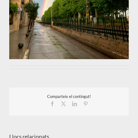
Comparteix el contingut!
Facebook
X
LinkedIn
Pinterest
Llocs relacionats