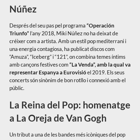
Núñez
Després del seu pas pel programa
“Operación
Triunfo”
l’any 2018, Miki Núñez no ha deixat de
créixer com a artista. Amb un estil pop mediterrani i
una energia contagiosa, ha publicat discos com
“Amuza”, “Iceberg” i “121”, on combina temes íntims
amb cançons festives com
“La Venda”, amb la qual va
representar Espanya a Eurovisió
el 2019. Els seus
concerts són sinònim de bon rotllo i connexió amb el
públic.
La Reina del Pop: homenatge
a La Oreja de Van Gogh
Un tribut a una de les bandes més icòniques del pop