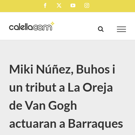
Skip
Facebook
X
YouTube
Instagram
to
content
Miki Núñez, Buhos i
un tribut a La Oreja
de Van Gogh
actuaran a Barraques