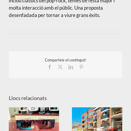
inclou clàssics del pop-rock, temes de festa major i
molta interacció amb el públic. Una proposta
desenfadada per tornar a viure grans èxits.
Comparteix el contingut!
Facebook
X
LinkedIn
Pinterest
Llocs relacionats