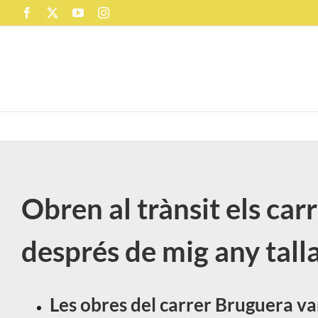
Skip
Facebook
X
YouTube
Instagram
to
content
Obren al trànsit els ca
després de mig any tall
Les obres del carrer Bruguera van