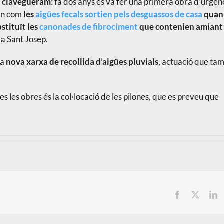
l clavegueram
: fa dos anys es va fer una primera obra d’urgèn
ien com
les
aigües fecals sortien pels desguassos de casa
quan
stituït les
canonades de fibrociment
que contenien amiant
 a Sant Josep.
na
nova xarxa de recollida d’aigües pluvials
, actuació que ta
 les obres és la col·locació de les pilones, que es preveu que
Facebook
X
L