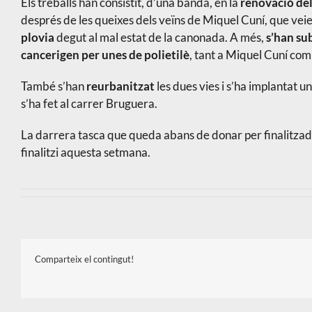
Els treballs han consistit, d’una banda, en la
renovació de
després de les queixes dels veïns de Miquel Cuní, que ve
plovia
degut al mal estat de la canonada. A més,
s’han sub
cancerigen per unes de polietilè
, tant a Miquel Cuní com
També s’han
reurbanitzat
les dues vies i s’ha implantat u
s’ha fet al carrer Bruguera.
La darrera tasca que queda abans de donar per finalitzades
finalitzi aquesta setmana.
Comparteix el contingut!