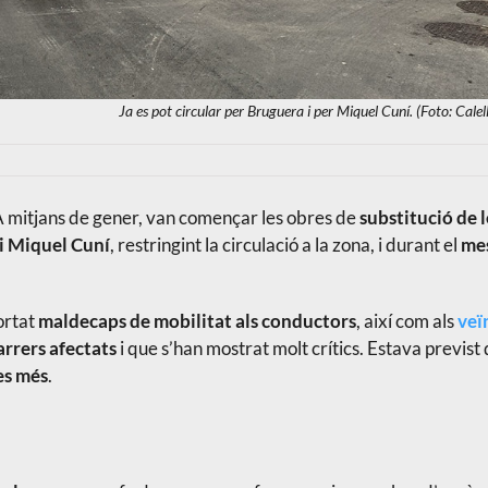
Ja es pot circular per Bruguera i per Miquel Cuní. (Foto: Cal
A mitjans de gener, van començar les obres de
substitució de l
 i Miquel Cuní
, restringint la circulació a la zona, i durant el
me
portat
maldecaps de mobilitat als conductors
, així com als
veï
arrers afectats
i que s’han mostrat molt crítics. Estava previst
es més
.