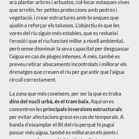
ara plantar arbres i arbustos, col·locar estaques vives
que arrelin, fer petites proteccions amb pedres i
vegetació, i crear estructures amb branques que
ajudin a reforçar els talussos. L’objectiu és que les
vores del riu siguin més estables, que es redueixi
l’erosió i que el riu funcioni millor a nivell ambiental,
però sense disminuir la seva capacitat per desguassar
l’aigua en cas de pluges intenses. A més, també es
preveu retirar abocaments incontrolats i millorar els
drenatges que creuen el riu per garantir que l’aigua
circuli correctament.
La zona que més coneixem, per ser la que es troba
dins del nucli urbà, és el tram baix.
Aquí on es
concentren les
principals inversions estructurals
per evitar afectacions greus en cas de temporals. A
banda d’eixamplar el llit del riu perquè hi pugui
passar més aigua, també es milloraran els ponts i