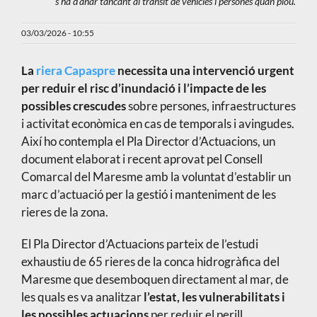
s'ha d'anar tancant al trànsit de vehicles i persones quan plou.
03/03/2026 - 10:55
La
riera Capaspre
necessita una intervenció urgent
per reduir el risc d’inundació i l’impacte de les
possibles crescudes
sobre persones, infraestructures
i activitat econòmica en cas de temporals i avingudes.
Així ho contempla el Pla Director d’Actuacions, un
document elaborat i recent aprovat pel Consell
Comarcal del Maresme amb la voluntat d’establir un
marc d’actuació per la gestió i manteniment de les
rieres de la zona.
El Pla Director d’Actuacions parteix de l’estudi
exhaustiu de 65 rieres de la conca hidrogràfica del
Maresme que desemboquen directament al mar, de
les quals es va analitzar
l’estat, les vulnerabilitats i
les possibles actuacions
per reduir el perill