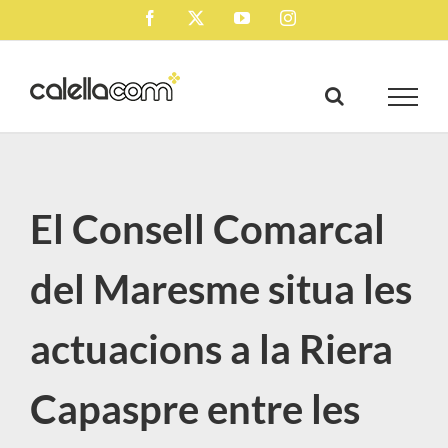
Skip
Facebook
X
YouTube
Instagram
to
content
El Consell Comarcal
del Maresme situa les
actuacions a la Riera
Capaspre entre les