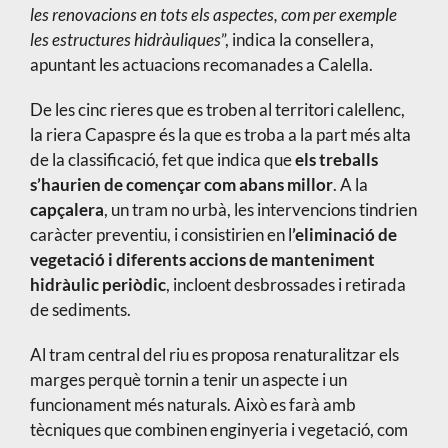
les renovacions en tots els aspectes, com per exemple
les estructures hidràuliques
”, indica la consellera,
apuntant les actuacions recomanades a Calella.
De les cinc rieres que es troben al territori calellenc,
la riera Capaspre és la que es troba a la part més alta
de la classificació, fet que indica que
els treballs
s’haurien de començar com abans millor
. A la
capçalera
, un tram no urbà, les intervencions tindrien
caràcter preventiu, i consistirien en l
’eliminació de
vegetació i diferents accions de manteniment
hidràulic periòdic
, incloent desbrossades i retirada
de sediments.
Al tram central del riu es proposa renaturalitzar els
marges perquè tornin a tenir un aspecte i un
funcionament més naturals. Això es farà amb
tècniques que combinen enginyeria i vegetació, com