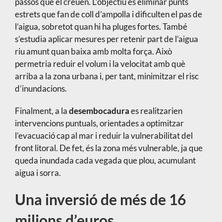
passos que el creuen. L’objectiu és eliminar punts
estrets que fan de coll d’ampolla i dificulten el pas de
l’aigua, sobretot quan hi ha pluges fortes. També
s’estudia aplicar mesures per retenir part de l’aigua
riu amunt quan baixa amb molta força. Això
permetria reduir el volum i la velocitat amb què
arriba a la zona urbana i, per tant, minimitzar el risc
d’inundacions.
Finalment, a la
desembocadura
es realitzarien
intervencions puntuals, orientades a optimitzar
l’evacuació cap al mar i reduir la vulnerabilitat del
front litoral. De fet, és la zona més vulnerable, ja que
queda inundada cada vegada que plou, acumulant
aigua i sorra.
Una inversió de més de 16
milions d’euros