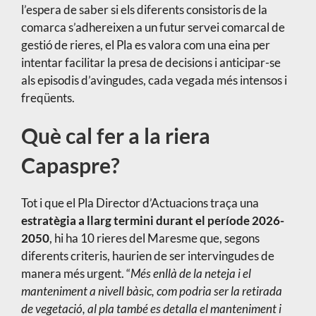
l’espera de saber si els diferents consistoris de la
comarca s’adhereixen a un futur servei comarcal de
gestió de rieres, el Pla es valora com una eina per
intentar facilitar la presa de decisions i anticipar-se
als episodis d’avingudes, cada vegada més intensos i
freqüents.
Què cal fer a la riera
Capaspre?
Tot i que el Pla Director d’Actuacions traça una
estratègia a llarg termini durant el període 2026-
2050
, hi ha 10 rieres del Maresme que, segons
diferents criteris, haurien de ser intervingudes de
manera més urgent. “
Més enllà de la neteja i el
manteniment a nivell bàsic, com podria ser la retirada
de vegetació, al pla també es detalla el manteniment i