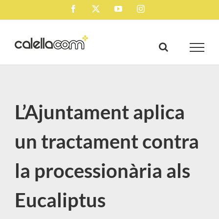
Skip
Facebook
X
YouTube
Instagram
to
content
L’Ajuntament aplica
un tractament contra
la processionària als
Eucaliptus