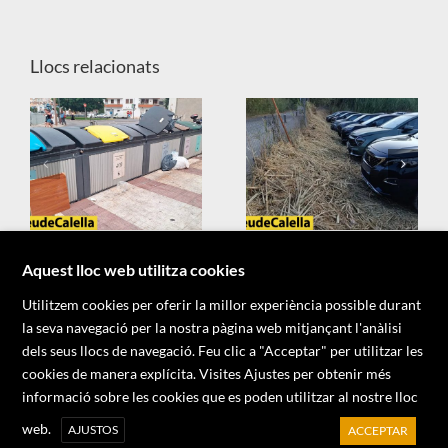
Llocs relacionats
X
Aquest lloc web utilitza cookies
Utilitzem cookies per oferir la millor experiència possible durant
la seva navegació per la nostra pàgina web mitjançant l'anàlisi
dels seus llocs de navegació. Feu clic a "Acceptar" per utilitzar les
cookies de manera explícita. Visites Ajustes per obtenir més
informació sobre les cookies que es poden utilitzar al nostre lloc
Copyright 2026 - Associació d'Informadors del Maresme
web.
AJUSTOS
ACCEPTAR
Facebook
X
YouTube
Instagram