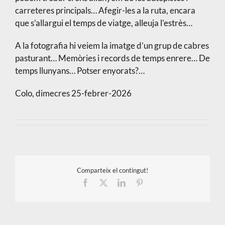
carreteres principals… Afegir-les a la ruta, encara
que s’allargui el temps de viatge, alleuja l’estrès…
A la fotografia hi veiem la imatge d’un grup de cabres
pasturant… Memòries i records de temps enrere… De
temps llunyans… Potser enyorats?…
Colo, dimecres 25-febrer-2026
Comparteix el contingut!
Facebook
X
LinkedIn
Pinterest