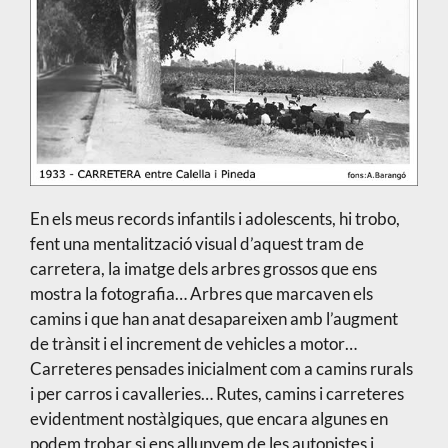
En els meus records infantils i adolescents, hi trobo,
fent una mentalització visual d’aquest tram de
carretera, la imatge dels arbres grossos que ens
mostra la fotografia… Arbres que marcaven els
camins i que han anat desapareixen amb l’augment
de trànsit i el increment de vehicles a motor…
Carreteres pensades inicialment com a camins rurals
i per carros i cavalleries… Rutes, camins i carreteres
evidentment nostàlgiques, que encara algunes en
podem trobar si ens allunyem de les autopistes i