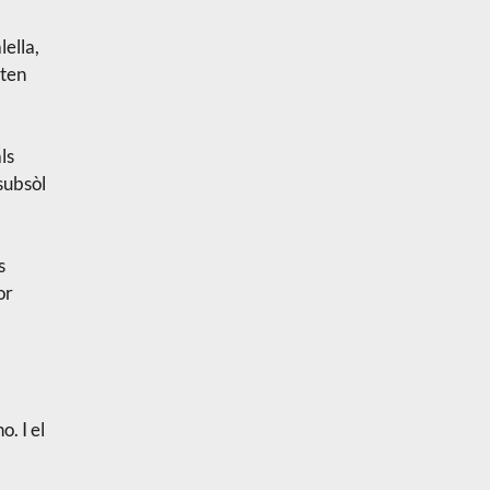
ella,
sten
ls
subsòl
s
or
o. I el