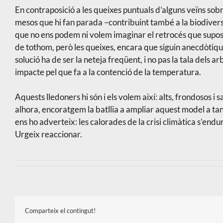
En contraposició a les queixes puntuals d’alguns veïns sob
mesos que hi fan parada –contribuint també a la biodivers
que no ens podem ni volem imaginar el retrocés que suposa
de tothom, però les queixes, encara que siguin anecdòtique
solució ha de ser la neteja freqüent, i no pas la tala dels 
impacte pel que fa a la contenció de la temperatura.
Aquests lledoners hi són i els volem així: alts, frondosos i 
alhora, encoratgem la batllia a ampliar aquest model a ta
ens ho adverteix: les calorades de la crisi climàtica s’end
Urgeix reaccionar.
Comparteix el contingut!