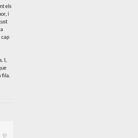
nt els
r, i
gust
la
e cap
. I,
que
fila.
inkedIn
Pinterest