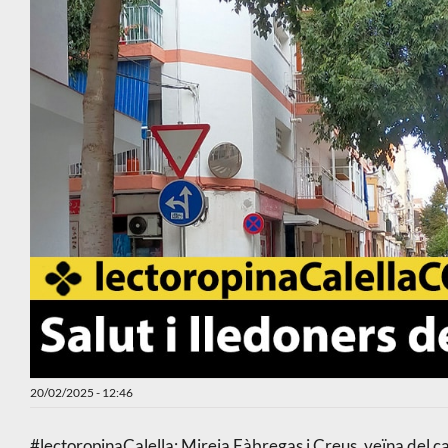
20/02/2025 - 12:46
#lectoropinaCalella: Mireia Fàbregas i Creus, veïna del c