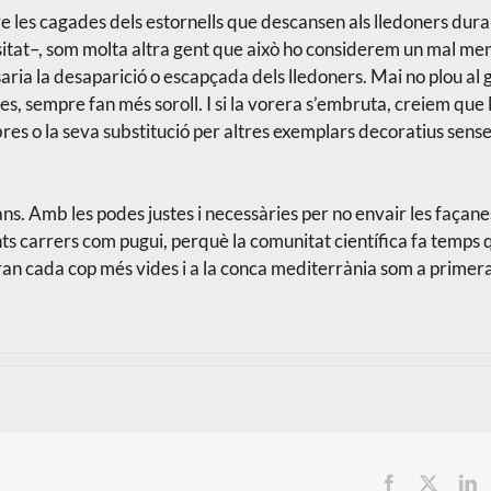
re les cagades dels estornells que descansen als lledoners dura
itat–, som molta altra gent que això ho considerem un mal meno
ria la desaparició o escapçada dels lledoners. Mai no plou al 
s, sempre fan més soroll. I si la vorera s’embruta, creiem que 
arbres o la seva substitució per altres exemplars decoratius sens
sans. Amb les podes justes i necessàries per no envair les façanes
nts carrers com pugui, perquè la comunitat científica fa temps 
uran cada cop més vides i a la conca mediterrània som a primera 
Facebook
X
L