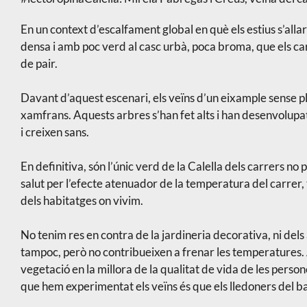
En un context d’escalfament global en què els estius s’al
densa i amb poc verd al casc urbà, poca broma, que els carre
de pair.
Davant d’aquest escenari, els veïns d’un eixample sense pl
xamfrans. Aquests arbres s’han fet alts i han desenvolupa
i creixen sans.
En definitiva, són l’únic verd de la Calella dels carrers no
salut per l’efecte atenuador de la temperatura del carrer, t
dels habitatges on vivim.
No tenim res en contra de la jardineria decorativa, ni dels 
tampoc, però no contribueixen a frenar les temperatures. 
vegetació en la millora de la qualitat de vida de les persone
que hem experimentat els veïns és que els lledoners del bar