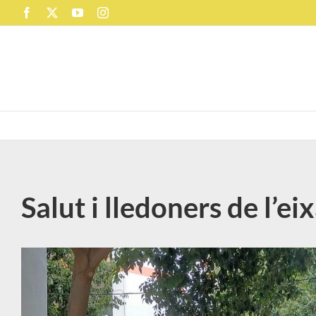
Skip
Facebook
X
YouTube
Instagram
to
content
Salut i lledoners de l’e