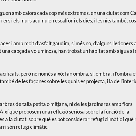
larguen amb calors cada cop més extremes, en una ciutat com Cal
rs i els murs acumulen escalfor i els dies, i les nits també, co
aces i amb molt d’asfalt gaudim, si més no, d’alguns lledoners a
t una capçada voluminosa, han trobat un hàbitat amb aigua al 
 pacificats, però no només això: fan ombra, sí, ombra, i l’ombra é
ambé de les façanes sobre les quals es projecta, i la de l’interi
arbres de talla petita o mitjana, ni de les jardineres amb flors
Així que proposem una reflexió seriosa sobre la funció de la
s a la ciutat, sobre què es pot considerar refugi climàtic i què n
ri són refugi climàtic.