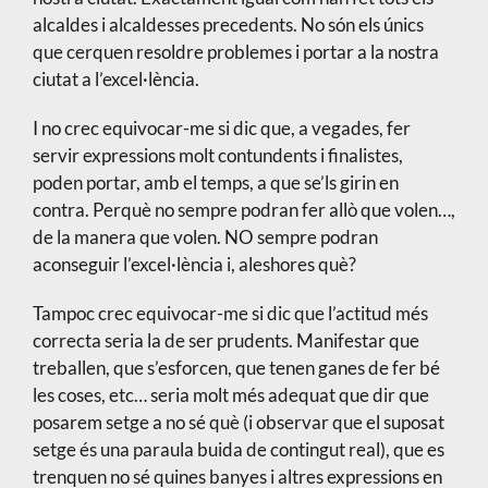
alcaldes i alcaldesses precedents. No són els únics
que cerquen resoldre problemes i portar a la nostra
ciutat a l’excel·lència.
I no crec equivocar-me si dic que, a vegades, fer
servir expressions molt contundents i finalistes,
poden portar, amb el temps, a que se’ls girin en
contra. Perquè no sempre podran fer allò que volen…,
de la manera que volen. NO sempre podran
aconseguir l’excel·lència i, aleshores què?
Tampoc crec equivocar-me si dic que l’actitud més
correcta seria la de ser prudents. Manifestar que
treballen, que s’esforcen, que tenen ganes de fer bé
les coses, etc… seria molt més adequat que dir que
posarem setge a no sé què (i observar que el suposat
setge és una paraula buida de contingut real), que es
trenquen no sé quines banyes i altres expressions en