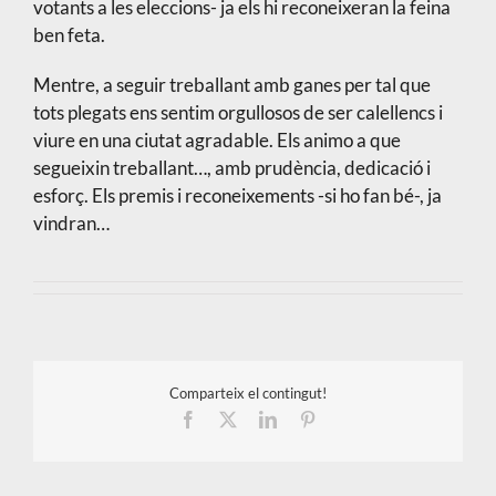
votants a les eleccions- ja els hi reconeixeran la feina
ben feta.
Mentre, a seguir treballant amb ganes per tal que
tots plegats ens sentim orgullosos de ser calellencs i
viure en una ciutat agradable. Els animo a que
segueixin treballant…, amb prudència, dedicació i
esforç. Els premis i reconeixements -si ho fan bé-, ja
vindran…
Comparteix el contingut!
Facebook
X
LinkedIn
Pinterest