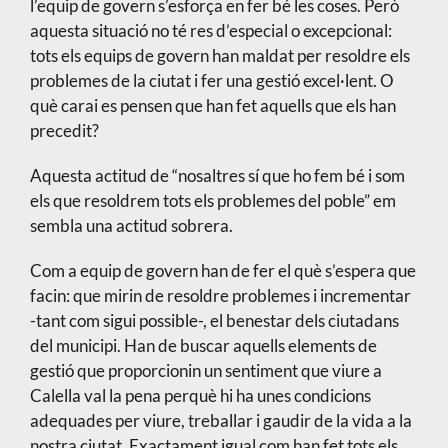
l’equip de govern s’esforça en fer bé les coses. Però
aquesta situació no té res d’especial o excepcional:
tots els equips de govern han maldat per resoldre els
problemes de la ciutat i fer una gestió excel·lent. O
què carai es pensen que han fet aquells que els han
precedit?
Aquesta actitud de “nosaltres sí que ho fem bé i som
els que resoldrem tots els problemes del poble” em
sembla una actitud sobrera.
Com a equip de govern han de fer el què s’espera que
facin: que mirin de resoldre problemes i incrementar
-tant com sigui possible-, el benestar dels ciutadans
del municipi. Han de buscar aquells elements de
gestió que proporcionin un sentiment que viure a
Calella val la pena perquè hi ha unes condicions
adequades per viure, treballar i gaudir de la vida a la
nostra ciutat. Exactament igual com han fet tots els