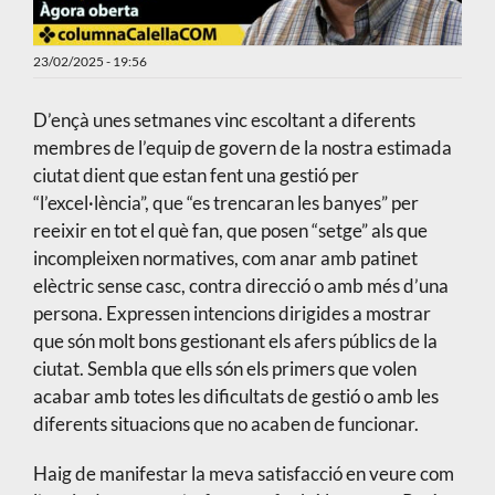
23/02/2025 - 19:56
D’ençà unes setmanes vinc escoltant a diferents
membres de l’equip de govern de la nostra estimada
ciutat dient que estan fent una gestió per
“l’excel·lència”, que “es trencaran les banyes” per
reeixir en tot el què fan, que posen “setge” als que
incompleixen normatives, com anar amb patinet
elèctric sense casc, contra direcció o amb més d’una
persona. Expressen intencions dirigides a mostrar
que són molt bons gestionant els afers públics de la
ciutat. Sembla que ells són els primers que volen
acabar amb totes les dificultats de gestió o amb les
diferents situacions que no acaben de funcionar.
Haig de manifestar la meva satisfacció en veure com