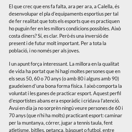
El que crec que ens fa falta, ara per ara, a Calella, és
desenvolupar el pla d’equipaments esportius per tal
de fer realitat que tots els esports que es practiquen
ho puguin fer en les millors condicions possibles. Això
costa diners? Sí, es clar. Però és una inversió de
present i de futur molt important. Per a tota la
població, i no només per als joves.
I un apunt força interessant. La millora en la qualitat
de vida ha portat que hi hagi moltes persones que en
els seus 50, 60 o 70 anys (o amb 80 i alguns amb 90)
gaudeixen d’una bona forma física. I això comporta la
voluntat i les ganes de practicar esport. Aquest perfil
d’esportistes abans era esporàdic i cridava l’atenció.
Avui en dia ja no sorprèn ningú veure persones de 60 i
70 anys (que n’hi ha molts) practicant esport: caminar
per la muntanya, córrer, jugar a tennis taula, fent
atletisme, bitlles, petanca, bàsquet o futbol, entre