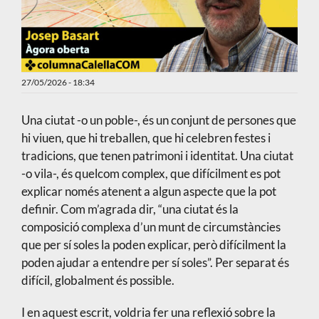
27/05/2026 - 18:34
Una ciutat -o un poble-, és un conjunt de persones que
hi viuen, que hi treballen, que hi celebren festes i
tradicions, que tenen patrimoni i identitat. Una ciutat
-o vila-, és quelcom complex, que difícilment es pot
explicar només atenent a algun aspecte que la pot
definir. Com m’agrada dir, “una ciutat és la
composició complexa d’un munt de circumstàncies
que per sí soles la poden explicar, però difícilment la
poden ajudar a entendre per sí soles”. Per separat és
difícil, globalment és possible.
I en aquest escrit, voldria fer una reflexió sobre la