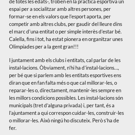
de totes les edats-, troben en la pràctica esportiva un
espai per a socialitzar amb altres persones, per
formar-se en els valors que l’esport aporta, per
competir amb altres clubs, per gaudir del lleure dins
el marc d’una entitat o per simple interès d’estar bé.
Calella, fins i tot, ha estat pionera en organitzar unes
Olimpíades per a la gent gran!!!
I juntament amb els clubs i entitats, cal parlar de les
instal·lacions. Òbviament, n’hi ha d’instal·lacions…,
per bé que si parlem amb les entitats esportives ens
diran que en fan falta més o que cal millorar-les, o
reparar-les o, directament, mantenir-les sempre en
les millors condicions possibles. Les instal·lacions són
municipals (tret d’alguna privada) i, per tant, és a
l’ajuntament a qui correspon cuidar-les, construir-les
o millorar-les. Això ningú ho discuteix. Però s’ha de
fer.