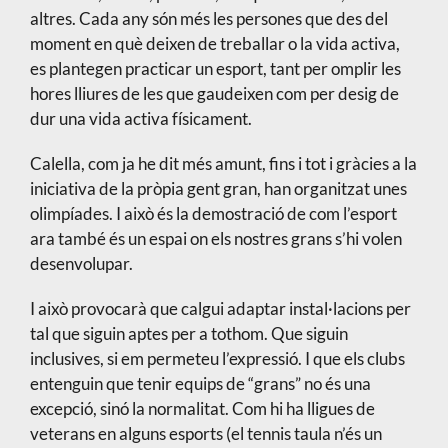
altres. Cada any són més les persones que des del
moment en què deixen de treballar o la vida activa,
es plantegen practicar un esport, tant per omplir les
hores lliures de les que gaudeixen com per desig de
dur una vida activa físicament.
Calella, com ja he dit més amunt, fins i tot i gràcies a la
iniciativa de la pròpia gent gran, han organitzat unes
olimpíades. I això és la demostració de com l’esport
ara també és un espai on els nostres grans s’hi volen
desenvolupar.
I això provocarà que calgui adaptar instal·lacions per
tal que siguin aptes per a tothom. Que siguin
inclusives, si em permeteu l’expressió. I que els clubs
entenguin que tenir equips de “grans” no és una
excepció, sinó la normalitat. Com hi ha lligues de
veterans en alguns esports (el tennis taula n’és un