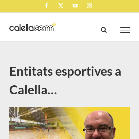
Skip
Facebook
X
YouTube
Instagram
to
content
Entitats esportives a
Calella…