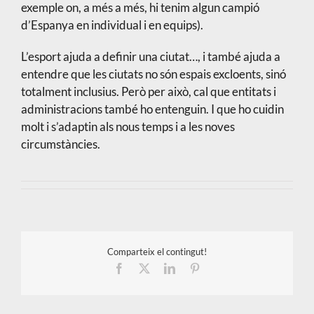
exemple on, a més a més, hi tenim algun campió
d’Espanya en individual i en equips).
L’esport ajuda a definir una ciutat…, i també ajuda a
entendre que les ciutats no són espais excloents, sinó
totalment inclusius. Però per això, cal que entitats i
administracions també ho entenguin. I que ho cuidin
molt i s’adaptin als nous temps i a les noves
circumstàncies.
Comparteix el contingut!
Facebook
X
LinkedIn
Pinterest