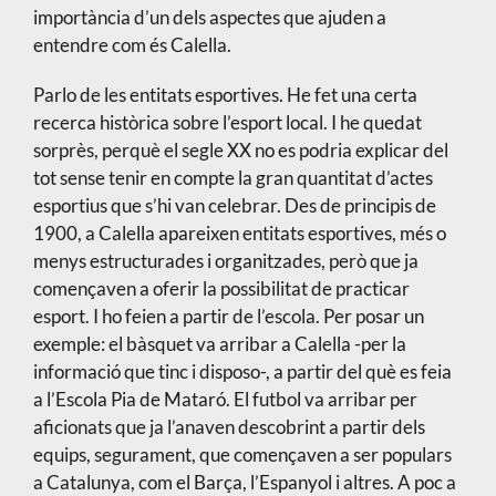
importància d’un dels aspectes que ajuden a
entendre com és Calella.
Parlo de les entitats esportives. He fet una certa
recerca històrica sobre l’esport local. I he quedat
sorprès, perquè el segle XX no es podria explicar del
tot sense tenir en compte la gran quantitat d’actes
esportius que s’hi van celebrar. Des de principis de
1900, a Calella apareixen entitats esportives, més o
menys estructurades i organitzades, però que ja
començaven a oferir la possibilitat de practicar
esport. I ho feien a partir de l’escola. Per posar un
exemple: el bàsquet va arribar a Calella -per la
informació que tinc i disposo-, a partir del què es feia
a l’Escola Pia de Mataró. El futbol va arribar per
aficionats que ja l’anaven descobrint a partir dels
equips, segurament, que començaven a ser populars
a Catalunya, com el Barça, l’Espanyol i altres. A poc a