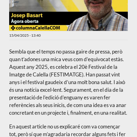
15/04/2025 - 13:40
Sembla que el temps no passa gaire de pressa, però
quan t’adones una mica veus com d’equivocat estàs.
Aquest any 2025, es celebra el 20è Festival de la
Imatge de Calella (FESTIMATGE). Han passat vint
anys i el festival gaudeix d’una molt bona salut. I això
és una notícia excel·lent. Segurament, en el dia de la
presentació de l’edició d’enguany es varen fer
referències als seus inicis, de com una idea es va anar
concretant en un projecte i, finalment, en una realitat.
En aquest article no us explicaré com va començar
tot, però sí que m’agradaria recordar alguns fets i fer