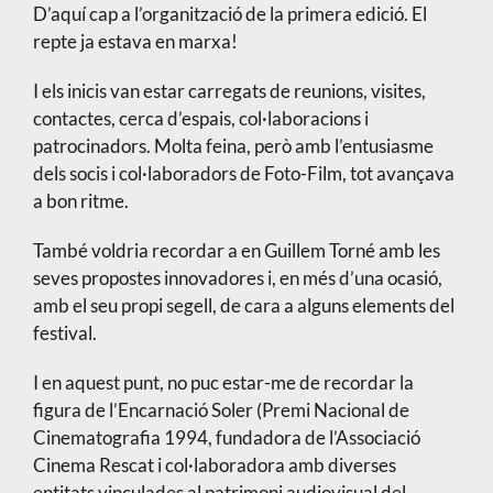
D’aquí cap a l’organització de la primera edició. El
repte ja estava en marxa!
I els inicis van estar carregats de reunions, visites,
contactes, cerca d’espais, col·laboracions i
patrocinadors. Molta feina, però amb l’entusiasme
dels socis i col·laboradors de Foto-Film, tot avançava
a bon ritme.
També voldria recordar a en Guillem Torné amb les
seves propostes innovadores i, en més d’una ocasió,
amb el seu propi segell, de cara a alguns elements del
festival.
I en aquest punt, no puc estar-me de recordar la
figura de l’Encarnació Soler (Premi Nacional de
Cinematografia 1994, fundadora de l’Associació
Cinema Rescat i col·laboradora amb diverses
entitats vinculades al patrimoni audiovisual del