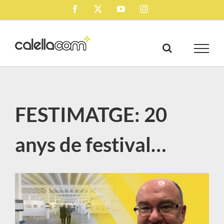
Skip
Facebook
X
YouTube
Instagram
to
content
FESTIMATGE: 20
anys de festival…