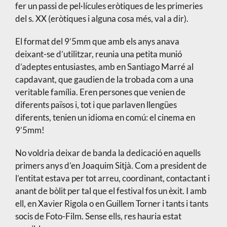
fer un passi de pel·lícules eròtiques de les primeries
del s. XX (eròtiques i alguna cosa més, val a dir).
El format del 9’5mm que amb els anys anava
deixant-se d’utilitzar, reunia una petita munió
d’adeptes entusiastes, amb en Santiago Marré al
capdavant, que gaudien de la trobada com a una
veritable família. Eren persones que venien de
diferents països i, tot i que parlaven llengües
diferents, tenien un idioma en comú: el cinema en
9’5mm!
No voldria deixar de banda la dedicació en aquells
primers anys d’en Joaquim Sitjà. Com a president de
l’entitat estava per tot arreu, coordinant, contactant i
anant de bòlit per tal que el festival fos un èxit. I amb
ell, en Xavier Rigola o en Guillem Torner i tants i tants
socis de Foto-Film. Sense ells, res hauria estat