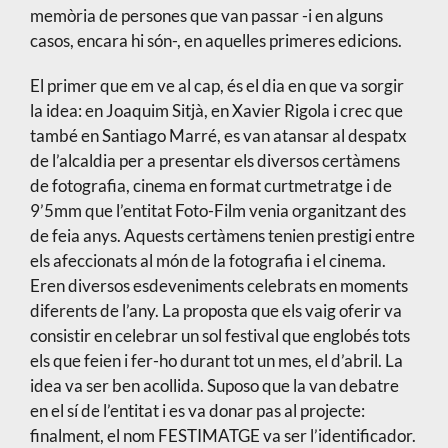
memòria de persones que van passar -i en alguns
casos, encara hi són-, en aquelles primeres edicions.
El primer que em ve al cap, és el dia en que va sorgir
la idea: en Joaquim Sitjà, en Xavier Rigola i crec que
també en Santiago Marré, es van atansar al despatx
de l’alcaldia per a presentar els diversos certàmens
de fotografia, cinema en format curtmetratge i de
9’5mm que l’entitat Foto-Film venia organitzant des
de feia anys. Aquests certàmens tenien prestigi entre
els afeccionats al món de la fotografia i el cinema.
Eren diversos esdeveniments celebrats en moments
diferents de l’any. La proposta que els vaig oferir va
consistir en celebrar un sol festival que englobés tots
els que feien i fer-ho durant tot un mes, el d’abril. La
idea va ser ben acollida. Suposo que la van debatre
en el sí de l’entitat i es va donar pas al projecte:
finalment, el nom FESTIMATGE va ser l’identificador.