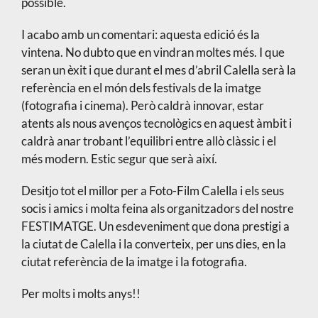
possible.
I acabo amb un comentari: aquesta edició és la
vintena. No dubto que en vindran moltes més. I que
seran un èxit i que durant el mes d’abril Calella serà la
referència en el món dels festivals de la imatge
(fotografia i cinema). Però caldrà innovar, estar
atents als nous avenços tecnològics en aquest àmbit i
caldrà anar trobant l’equilibri entre allò clàssic i el
més modern. Estic segur que serà així.
Desitjo tot el millor per a Foto-Film Calella i els seus
socis i amics i molta feina als organitzadors del nostre
FESTIMATGE. Un esdeveniment que dona prestigi a
la ciutat de Calella i la converteix, per uns dies, en la
ciutat referència de la imatge i la fotografia.
Per molts i molts anys!!