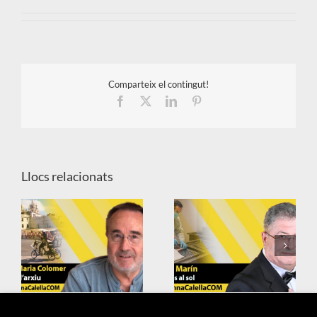
Comparteix el contingut!
Facebook
X
LinkedIn
Pinterest
Llocs relacionats
X