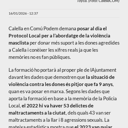
Toyca. (Foto: CalellaCOM)
16/01/2026 - 12:37
Calella en Comú Podem demana
posar al dia el
Protocol Local per a l’abordatge de la violència
masclista
per donar més suport a les dones agredides
a Calella i conèixer les xifres reals ja que les
memòries no es fan públiques.
La formació ho portarà al proper ple de lAjuntament
davant les dades que demostren que
la situació de
violència contra les dones és pitjor que fa 9 anys
,
quan es va posar en marxa. Segons les dades que
aporta la formació en base a la memòria de la Policia
Local,
el 2022 hi va haver 53 delictes de
maltractaments a la ciutat
, dels quals 43 van ser
maltractaments a la llar i 8 agressions sexuals. La
mateixa estadística mostra que
el 2023 van pujar