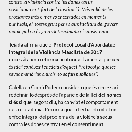
contra la violència contra les dones cal un
posicionament fort de la institució. Més enllà de les
proclames més o menys encertades en moments
puntuals, el nostre grup pensa que l’actitud del govern
municipal no és gaire determinada ni consistent
«.
Tejada afirma que el
Protocol Local d’Abordatge
Integral de la Violència Masclista de 2017
necessita una reforma profunda
. Lamenta que «
no
és fàcil conèixer l’eficàcia d’aquest Protocol ja que les
seves memòries anuals no es fan públiques
”.
Calella en Comú Podem considera que és necessari
redefinir-lo després de l’aparició de la
llei del només
si és si
que, segons diu, ha canviat el comportament
de la ciutadania. Recorda que la llei ha introduït un
enfoc integral del problema de la violència sexual
contra les dones centrat en el
consentiment
.