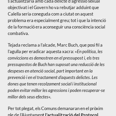
s’actualitzaria amb cada delicte d’agressió sexual
objectivat i el Govern ho va rebutjar adduint que
Calella seria coneguda com a ciutat on aquest
problema era especialment greu; tot i que la intenció
de la formació era aconseguir una consciència social
combativa.
Tejada reclama a l’alcade, Marc Buch, que posi fil a
l’agulla per eradicar aquesta xacra: «
En política, les
conviccions es demostren en el pressupost i, els tres
pressupostos de Buch han suposat una reducció de les
despeses en atenció social, part important en la
prevenció i en el tractament d’aquests delictes. Les
dones que tenen recolzament social i institucional
poden evitar millor les agressions i poden recuperar-se
millor dels seus efectes
«.
Per tot plegat, els Comuns demanaran en el pròxim
ple de l’Ajuntamen
t l’actualització del Protocol