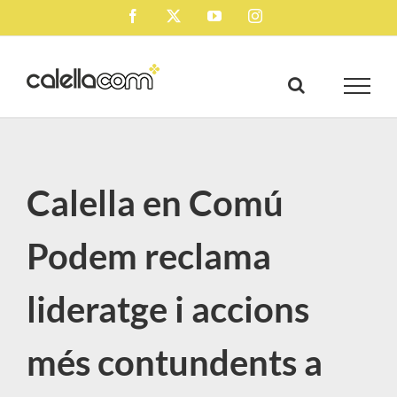
Skip
Facebook
X
YouTube
Instagram
to
content
Calella en Comú
Podem reclama
lideratge i accions
més contundents a