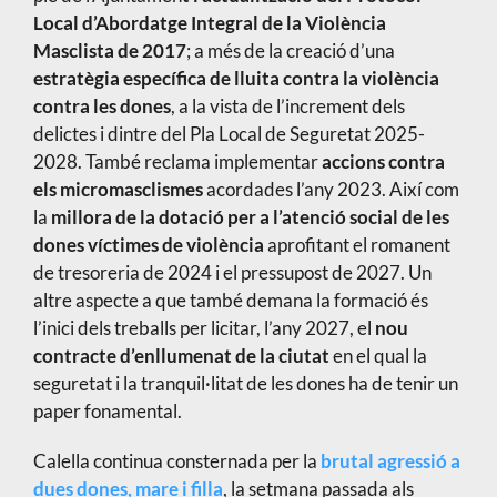
Local d’Abordatge Integral de la Violència
Masclista de 2017
; a més de la creació d’una
estratègia específica de lluita contra la violència
contra les dones
, a la vista de l’increment dels
delictes i dintre del Pla Local de Seguretat 2025-
2028. També reclama implementar
accions contra
els micromasclismes
acordades l’any 2023. Així com
la
millora de la dotació per a l’atenció social de les
dones víctimes de violència
aprofitant el romanent
de tresoreria de 2024 i el pressupost de 2027. Un
altre aspecte a que també demana la formació és
l’inici dels treballs per licitar, l’any 2027, el
nou
contracte d’enllumenat de la ciutat
en el qual la
seguretat i la tranquil·litat de les dones ha de tenir un
paper fonamental.
Calella continua consternada per la
brutal agressió a
dues dones, mare i filla
, la setmana passada als