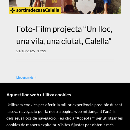
Foto-Film projecta “Un lloc,
una vila, una ciutat, Calella”
21/10/2025 - 17:55
Llegeix més
X
Aquest lloc web utilitza cookies
Utilitzem cookies per oferir la millor experiència possible durant
Següent
1
2
la seva navegació per la nostra pàgina web mitjançant l'anàlisi
dels seus llocs de navegació. Feu clic a "Acceptar" per utilitzar les
cookies de manera explícita. Visites Ajustes per obtenir més