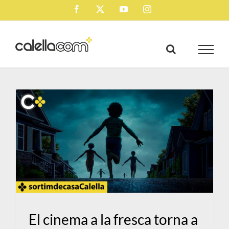
Skip
Facebook
X
YouTube
Instagram
to
content
El cinema a la fresca torna a