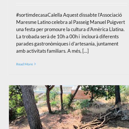
#sortimdecasaCalella Aquest dissabte l’Associació
Maresme Latino celebra al Passeig Manuel Puigvert
una festa per promoure la cultura d'Amèrica Llatina.
La trobada serà de 10h a 00h i inclourà diferents
parades gastronòmiques i d’artesania, juntament
amb activitats familiars. A més, [...]
Read More