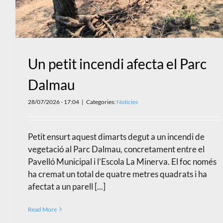
Un petit incendi afecta el Parc
Dalmau
28/07/2026 - 17:04
|
Categories:
Noticies
Petit ensurt aquest dimarts degut a un incendi de
vegetació al Parc Dalmau, concretament entre el
Pavelló Municipal i l’Escola La Minerva. El foc només
ha cremat un total de quatre metres quadrats i ha
afectat a un parell [...]
Read More