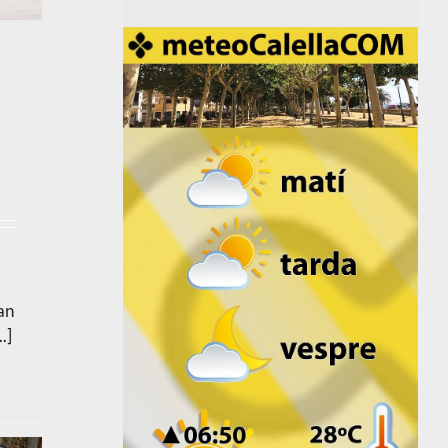
s
an
.]