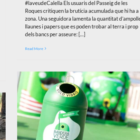
#laveudeCalella Els usuaris del Passeig de les
Roques critiquen la brutícia acumulada que hi ha a 
zona. Una seguidora lamenta la quantitat d’ampoll
llaunes i papers que es poden trobar al terra i prop
dels bancs per asseure: [...]
Read More