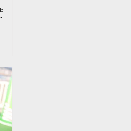
la
es,