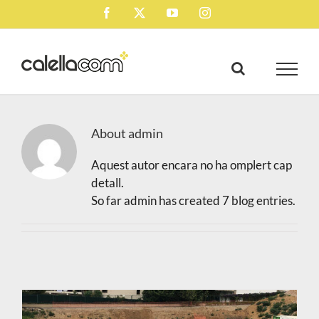
Skip
Facebook
X
YouTube
Instagram
to
content
About
admin
Aquest autor encara no ha omplert cap
detall.
So far admin has created 7 blog entries.