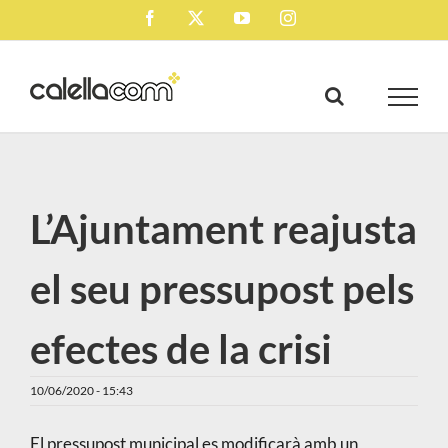
Skip
Facebook
X
YouTube
Instagram
to
content
L’Ajuntament reajusta
el seu pressupost pels
efectes de la crisi
10/06/2020 - 15:43
El pressupost municipal es modificarà amb un