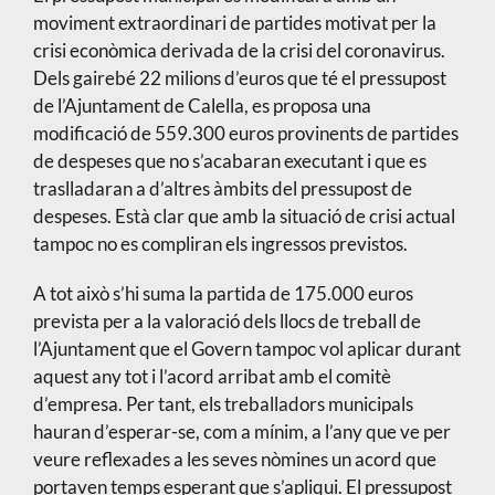
moviment extraordinari de partides motivat per la
crisi econòmica derivada de la crisi del coronavirus.
Dels gairebé 22 milions d’euros que té el pressupost
de l’Ajuntament de Calella, es proposa una
modificació de 559.300 euros provinents de partides
de despeses que no s’acabaran executant i que es
traslladaran a d’altres àmbits del pressupost de
despeses. Està clar que amb la situació de crisi actual
tampoc no es compliran els ingressos previstos.
A tot això s’hi suma la partida de 175.000 euros
prevista per a la valoració dels llocs de treball de
l’Ajuntament que el Govern tampoc vol aplicar durant
aquest any tot i l’acord arribat amb el comitè
d’empresa. Per tant, els treballadors municipals
hauran d’esperar-se, com a mínim, a l’any que ve per
veure reflexades a les seves nòmines un acord que
portaven temps esperant que s’apliqui. El pressupost