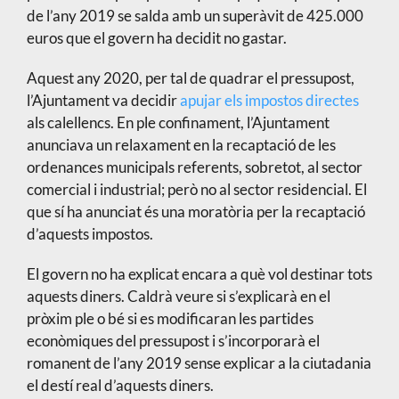
de l’any 2019 se salda amb un superàvit de 425.000
euros que el govern ha decidit no gastar.
Aquest any 2020, per tal de quadrar el pressupost,
l’Ajuntament va decidir
apujar els impostos directes
als calellencs. En ple confinament, l’Ajuntament
anunciava un relaxament en la recaptació de les
ordenances municipals referents, sobretot, al sector
comercial i industrial; però no al sector residencial. El
que sí ha anunciat és una moratòria per la recaptació
d’aquests impostos.
El govern no ha explicat encara a què vol destinar tots
aquests diners. Caldrà veure si s’explicarà en el
pròxim ple o bé si es modificaran les partides
econòmiques del pressupost i s’incorporarà el
romanent de l’any 2019 sense explicar a la ciutadania
el destí real d’aquests diners.