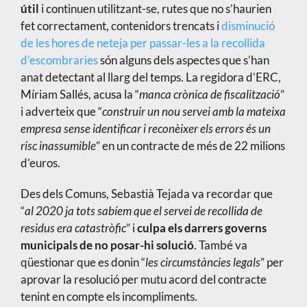
útil
i continuen utilitzant-se, rutes que no s’haurien
fet correctament, contenidors trencats i
disminució
de les hores de neteja per passar-les a la recollida
d’escombraries
són alguns dels aspectes que s’han
anat detectant al llarg del temps. La regidora d’ERC,
Míriam Sallés, acusa la “
manca crònica de fiscalització
”
i adverteix que “
construir un nou servei amb la mateixa
empresa sense identificar i reconèixer els errors és un
risc inassumible
” en un contracte de més de 22 milions
d’euros.
Des dels Comuns, Sebastià Tejada va recordar que
“
al 2020 ja tots sabíem que el servei de recollida de
residus era catastròfic
” i
culpa els darrers governs
municipals de no posar-hi solució
. També va
qüestionar que es donin “
les circumstàncies legals
” per
aprovar la resolució per mutu acord del contracte
tenint en compte els incompliments.