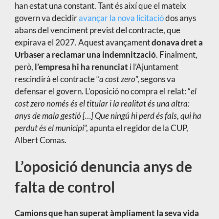
han estat una constant. Tant és així que el mateix
govern va decidir
avançar la nova licitació
dos anys
abans del venciment previst del contracte, que
expirava el 2027. Aquest avançament
donava dret a
Urbaser a reclamar una indemnització
. Finalment,
però,
l’empresa hi ha renunciat
i l’Ajuntament
rescindirà el contracte “
a cost zero
”, segons va
defensar el govern. L’oposició no compra el relat: “
el
cost zero només és el titular i la realitat és una altra:
anys de mala gestió […] Que ningú hi perd és fals, qui ha
perdut és el municipi
”, apunta el regidor de la CUP,
Albert Comas.
L’oposició denuncia anys de
falta de control
Camions que han superat àmpliament la seva vida