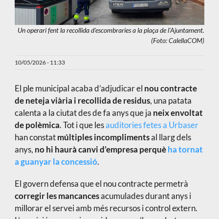
Un operari fent la recollida d'escombraries a la plaça de l'Ajuntament.
(Foto: CalellaCOM)
10/05/2026 - 11:33
El ple municipal acaba d’adjudicar el
nou contracte
de neteja viària i recollida de residus
, una patata
calenta a la ciutat des de fa anys que ja
neix envoltat
de polèmica
. Tot i que les
auditories fetes a Urbaser
han constat
múltiples incompliments
al llarg dels
anys,
no hi haurà canvi d’empresa perquè
ha tornat
a guanyar la concessió
.
El govern defensa que el nou contracte permetrà
corregir les mancances
acumulades durant anys i
millorar el servei amb més recursos i control extern.