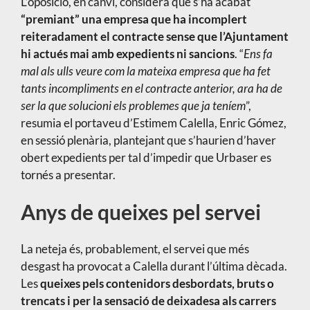
L’oposició, en canvi, considera que s’ha acabat
“premiant” una empresa que ha incomplert
reiteradament el contracte sense que l’Ajuntament
hi actués mai amb expedients ni sancions
. “
Ens fa
mal als ulls veure com la mateixa empresa que ha fet
tants incompliments en el contracte anterior, ara ha de
ser la que solucioni els problemes que ja teníem
”,
resumia el portaveu d’Estimem Calella, Enric Gómez,
en sessió plenària, plantejant que s’haurien d’haver
obert expedients per tal d’impedir que Urbaser es
tornés a presentar.
Anys de queixes pel servei
La neteja és, probablement, el servei que més
desgast ha provocat a Calella durant l’última dècada.
Les
queixes pels contenidors desbordats, bruts o
trencats i per la sensació de deixadesa als carrers