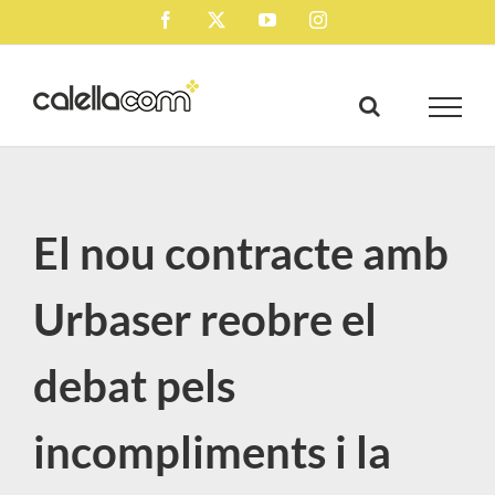
Skip
Facebook
X
YouTube
Instagram
to
content
El nou contracte amb
Urbaser reobre el
debat pels
incompliments i la