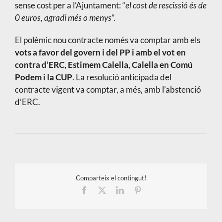
sense cost per a l’Ajuntament: “
el cost de rescissió és de
0 euros, agradi més o menys
”.
El polèmic nou contracte només va comptar amb els
vots a favor del govern i del PP i amb el vot en
contra d’ERC, Estimem Calella, Calella en Comú
Podem i la CUP
. La resolució anticipada del
contracte vigent va comptar, a més, amb l’abstenció
d’ERC.
Comparteix el contingut!
Facebook
X
LinkedIn
Pinterest