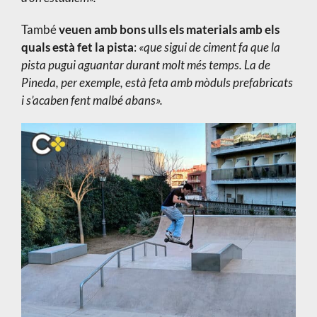
També
veuen amb bons ulls els materials amb els
quals està fet la pista
:
«que sigui de ciment fa que la
pista pugui aguantar durant molt més temps. La de
Pineda, per exemple, està feta amb mòduls prefabricats
i s’acaben fent malbé abans».