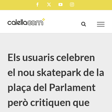
Skip
Facebook
X
YouTube
Instagram
to
content
Els usuaris celebren
el nou skatepark de la
plaça del Parlament
però critiquen que