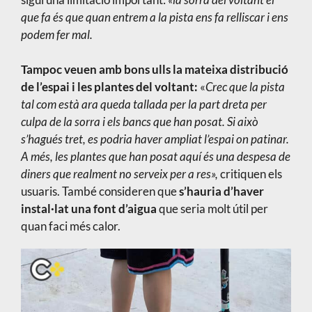
que fa és que quan entrem a la pista ens fa relliscar i ens
podem fer mal.
Tampoc veuen amb bons ulls la mateixa distribució
de l’espai i les plantes del voltant:
«
Crec que la pista
tal com està ara queda tallada per la part dreta per
culpa de la sorra i els bancs que han posat. Si això
s’hagués tret, es podria haver ampliat l’espai on patinar.
A més, les plantes que han posat aquí és una despesa de
diners que realment no serveix per a res»,
critiquen els
usuaris. També consideren que
s’hauria d’haver
instal·lat una font d’aigua
que seria molt útil per
quan faci més calor.