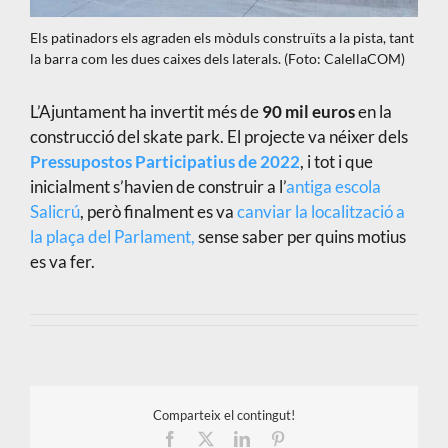
Els patinadors els agraden els mòduls construïts a la pista, tant
la barra com les dues caixes dels laterals. (Foto: CalellaCOM)
L’Ajuntament ha invertit més de
90 mil euros
en la
construcció del skate park. El projecte va néixer dels
Pressupostos Participatius de 2022
, i tot i que
inicialment s’havien de construir a l’
antiga escola
Salicrú
, però finalment es va
canviar la localització a
la plaça del Parlament,
sense saber per quins motius
es va fer.
Comparteix el contingut!
Facebook
X
LinkedIn
Pinterest