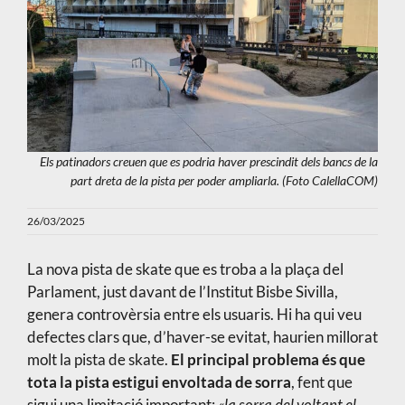
Els patinadors creuen que es podria haver prescindit dels bancs de la
part dreta de la pista per poder ampliarla. (Foto CalellaCOM)
26/03/2025
La nova pista de skate que es troba a la plaça del
Parlament, just davant de l’Institut Bisbe Sivilla,
genera controvèrsia entre els usuaris. Hi ha qui veu
defectes clars que, d’haver-se evitat, haurien millorat
molt la pista de skate.
El principal problema és que
tota la pista
estigui envoltada de sorra
, fent que
sigui una limitació important:
«la sorra del voltant el