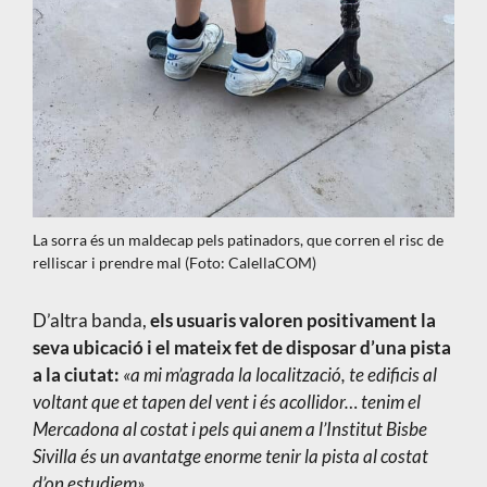
La sorra és un maldecap pels patinadors, que corren el risc de
relliscar i prendre mal (Foto: CalellaCOM)
D’altra banda,
els usuaris
valoren positivament la
seva ubicació i el mateix fet de disposar d’una pista
a la ciutat:
«a mi m’agrada la localització, te edificis al
voltant que et tapen del vent i és acollidor… tenim el
Mercadona al costat i pels qui anem a l’Institut Bisbe
Sivilla és un avantatge enorme tenir la pista al costat
d’on estudiem».